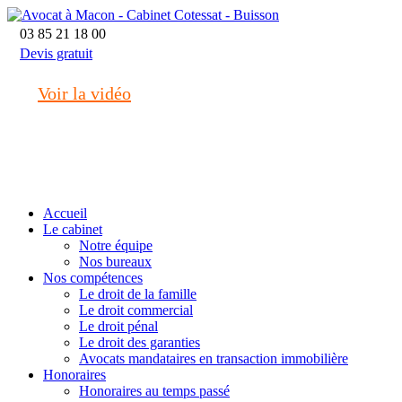
03 85 21 18 00
Devis gratuit
Voir la vidéo
macon@cotessat-avocat.fr
Accueil
Le cabinet
Notre équipe
Nos bureaux
Nos compétences
Le droit de la famille
Le droit commercial
Le droit pénal
Le droit des garanties
Avocats mandataires en transaction immobilière
Honoraires
Honoraires au temps passé