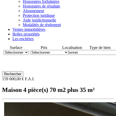
Honoraires forfaitaires
Honoraires de résultats
Abonnement
Protection juridique
Aide juridictionnelle
Modalités de règlement
Ventes immobilières
Belles propriétés
Les enchères
Surface
Prix
Localisation
Type de bien
159 000,00 € F.A.I.
Maison 4 pièce(s) 70 m2 plus 35 m²