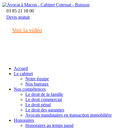
03 85 21 18 00
Devis gratuit
Voir la vidéo
macon@cotessat-avocat.fr
Accueil
Le cabinet
Notre équipe
Nos bureaux
Nos compétences
Le droit de la famille
Le droit commercial
Le droit pénal
Le droit des garanties
Avocats mandataires en transaction immobilière
Honoraires
Honoraires au temps passé