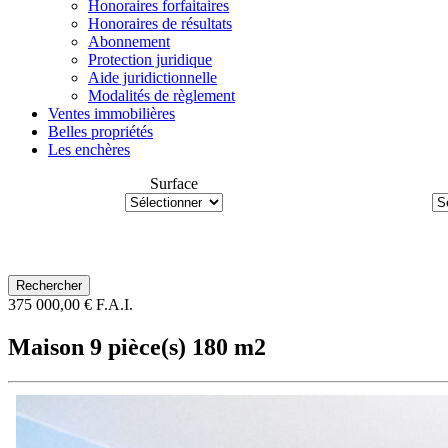
Honoraires forfaitaires
Honoraires de résultats
Abonnement
Protection juridique
Aide juridictionnelle
Modalités de règlement
Ventes immobilières
Belles propriétés
Les enchères
Surface
375 000,00 € F.A.I.
Maison 9 pièce(s) 180 m2